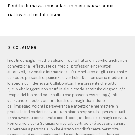
Perdita di massa muscolare in menopausa: come
riattivare il metabolismo
DISCLAIMER
I nostri consigli, rimedi e soluzioni, sono frutto di ricerche, anche non
convenzionali, effettuate da medici, professori e ricercatori
autorevoli, nazionali e internazionali, fatte nell'arco degli ultimi anni e
da nostre personali esperienze e verifiche. Noi non siamo medici ma
lo sono alcuni dei nostri Collaboratori. Tieni presente che tutto
quello che leggerai non potrà in alcun modo sostituire diagnosi e/o
terapie del tuo medico. I risultati che possono essere raggiunti
utilizzando i nostri corsi, materiali e consigli, dipendono
dallíimpegno, volontà,perseveranza e attenzione nel mettere in
pratica le indicazioni ricevute. Non siamo responsabili per eventuali
danni avvenuti per un errato uso di corsi, materiali e consigli ricevuti.
Non diamo alcuna Garanzia di risultati certi, poiché possono variare
da persona a persona, Ciò che è stato soddisfacente per molte
persone, può non esserlo per te. La nostra missione è aiutarti ad