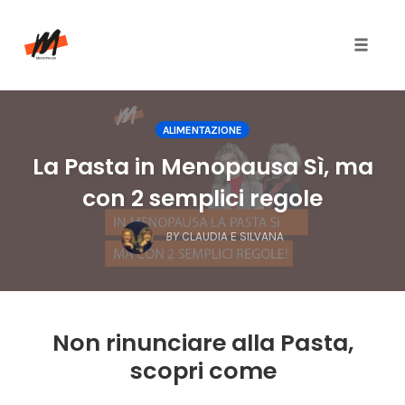
Toggle
naviga
Skip
to
ALIMENTAZIONE
content
La Pasta in Menopausa Sì, ma
con 2 semplici regole
BY
CLAUDIA E SILVANA
Non rinunciare alla Pasta,
scopri come