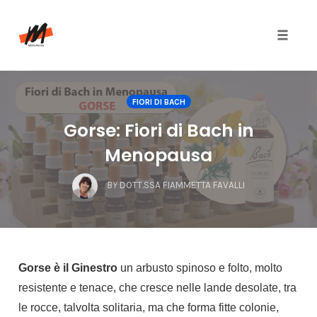
Toggle
naviga
Skip
to
FIORI DI BACH
content
Gorse: Fiori di Bach in
Menopausa
BY
DOTT.SSA FIAMMETTA FAVALLI
Gorse è il Ginestro
un arbusto spinoso e folto, molto
resistente e tenace, che cresce nelle lande desolate, tra
le rocce, talvolta solitaria, ma che forma fitte colonie,