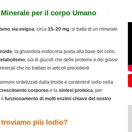
 Minerale per il corpo Umano
ismo sia esigua
, circa
15
–
20
mg
, si tratta di un minerale
iroide
, la ghiandola endocrina posta alla base del collo,
metabolismo
, sia di glucidi che delle proteine e dei grassi
minerali che ho trattato in articoli precedenti
 ormoni sintetizzati dalla tiroide e contenenti iodio nella
crescimento corporeo
e la
sintesi proteica
, per
 il
funzionamento di molti enzimi chiave del nostro
i troviamo più Iodio?