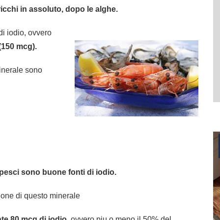
 ricchi in assoluto, dopo le alghe.
i iodio, ovvero
(150 mcg).
minerale sono
i pesci sono buone fonti di iodio.
ione di questo minerale
te 80 mcg di iodio
, ovvero piu o meno il 50% del