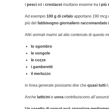
I
pesci
ed i
crostacei
risultano esserne tra
i più
Ad esempio
100 g di cefalo
apportano 190 mcg d
più del
fabbisogno giornaliero raccomandato 
Altri animali marini ad alto contenuto di questo 
lo sgombro
le vongole
le cozze
i gamberetti
il merluzzo
in linea generale possiamo dire che
quasi tutti 
Anche
latticini
e
uova
contribuiscono all’assunz
Un vasetto di yogurt può apportare mediamen