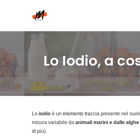
Skip
to
content
Lo Iodio, a co
Lo
iodio
è un
elemento traccia
presente nel suolo
misura variabile da
animali marini e dalle alghe
di piu).