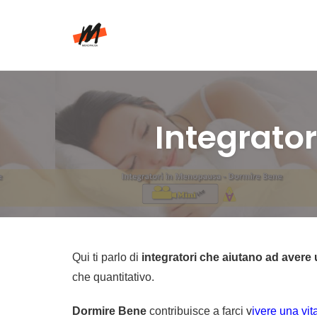
Skip
to
content
Integrato
Qui ti parlo di
integratori che aiutano ad aver
che quantitativo.
Dormire Bene
contribuisce a farci
v
ivere una vit