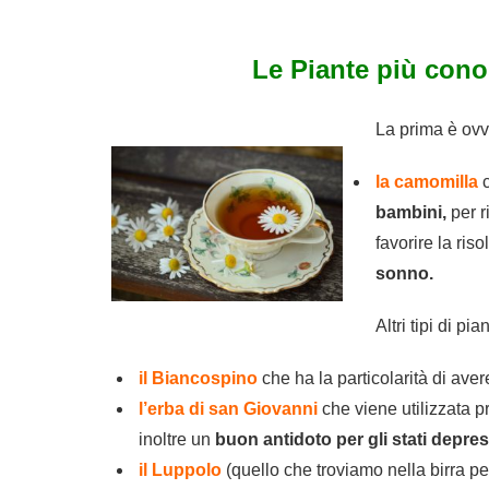
Le Piante più cono
La prima è ov
la camomilla
c
bambini,
per ri
favorire la ris
sonno.
Altri tipi di p
il Biancospino
che ha la particolarità di ave
l’erba di san Giovanni
che viene utilizzata pr
inoltre un
buon antidoto per gli stati depres
il Luppolo
(quello che troviamo nella birra p