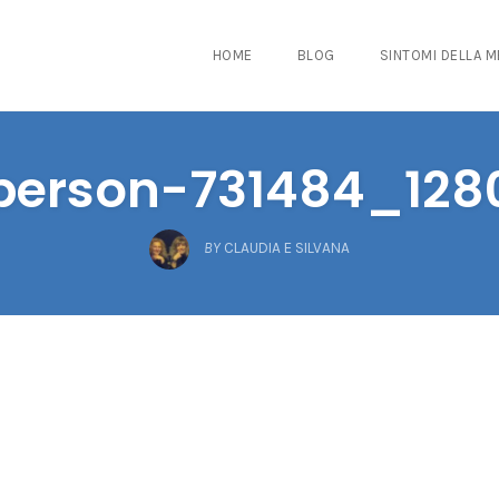
HOME
BLOG
SINTOMI DELLA 
person-731484_128
BY
CLAUDIA E SILVANA