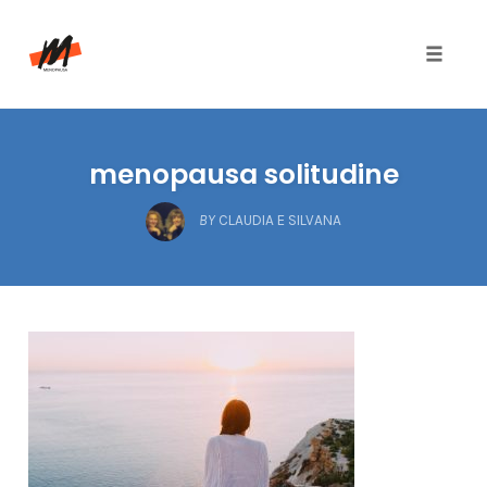
Toggle
naviga
Skip
to
menopausa solitudine
content
BY
CLAUDIA E SILVANA