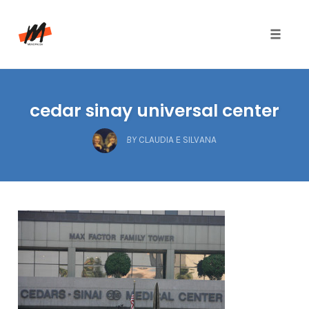
Toggle
naviga
Skip
to
cedar sinay universal center
content
BY
CLAUDIA E SILVANA