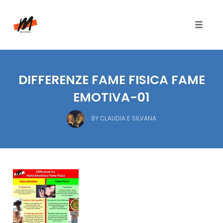
Toggle
naviga
Skip
to
DIFFERENZE FAME FISICA FAME
content
EMOTIVA-01
BY
CLAUDIA E SILVANA