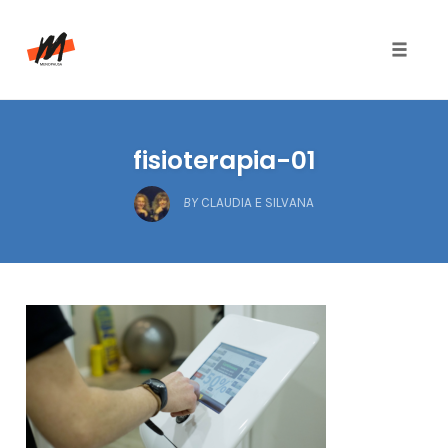
Toggle
naviga
Skip
to
fisioterapia-01
content
BY
CLAUDIA E SILVANA