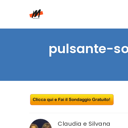
Skip
to
pulsante-so
content
Claudia e Silvana