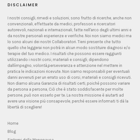
DISCLAIMER
I nostri consigli, rimedi e soluzioni, sono frutto di ricerche, anche non
convenzionali, effettuate da medici, professori e ricercatori
autorevoli, nazionali e internazionali, fatte nell'arco degli ultimi anni e
da nostre personali esperienze e verifiche. Noi non siamo medici ma
lo sono alcuni dei nostri Collaboratori. Tieni presente che tutto
quello che leggerai non potrà in alcun modo sostituire diagnosi e/o
terapie del tuo medico. I risultati che possono essere raggiunti
utilizzando i nostri corsi, materiali e consigli, dipendono
dallíimpegno, volontà,perseveranza e attenzione nel mettere in
pratica le indicazioni ricevute. Non siamo responsabili per eventuali
danni avvenuti per un errato uso di corsi, materiali e consigli ricevuti.
Non diamo alcuna Garanzia di risultati certi, poiché possono variare
da persona a persona, Ciò che è stato soddisfacente per molte
persone, può non esserlo per te. La nostra missione è aiutarti ad
avere una visione più consapevole, perché essere informati ti dà la
libertà di scegliere!
Home
Blog
Sintomi della Menopausa