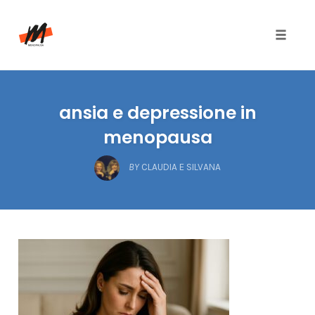
Toggle
naviga
Skip
to
ansia e depressione in
content
menopausa
BY
CLAUDIA E SILVANA