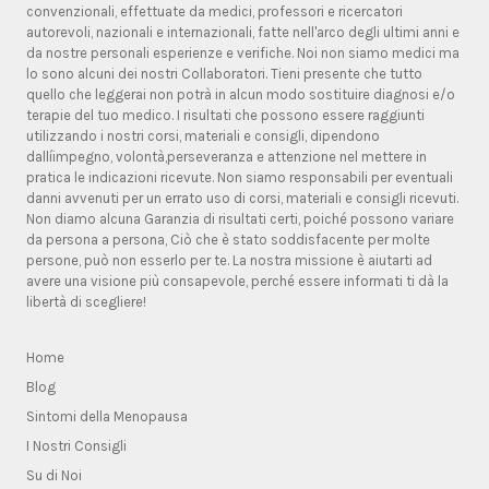
convenzionali, effettuate da medici, professori e ricercatori
autorevoli, nazionali e internazionali, fatte nell'arco degli ultimi anni e
da nostre personali esperienze e verifiche. Noi non siamo medici ma
lo sono alcuni dei nostri Collaboratori. Tieni presente che tutto
quello che leggerai non potrà in alcun modo sostituire diagnosi e/o
terapie del tuo medico. I risultati che possono essere raggiunti
utilizzando i nostri corsi, materiali e consigli, dipendono
dallíimpegno, volontà,perseveranza e attenzione nel mettere in
pratica le indicazioni ricevute. Non siamo responsabili per eventuali
danni avvenuti per un errato uso di corsi, materiali e consigli ricevuti.
Non diamo alcuna Garanzia di risultati certi, poiché possono variare
da persona a persona, Ciò che è stato soddisfacente per molte
persone, può non esserlo per te. La nostra missione è aiutarti ad
avere una visione più consapevole, perché essere informati ti dà la
libertà di scegliere!
Home
Blog
Sintomi della Menopausa
I Nostri Consigli
Su di Noi