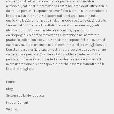
convenzionali, effettuate da medici, professori e ricercatori
autorevoli, nazionali e internazionali, fatte nell'arco degli ultimi anni e
da nostre personali esperienze e verifiche. Noi non siamo medici ma
lo sono alcuni dei nostri Collaboratori. Tieni presente che tutto
quello che leggerai non potrà in alcun modo sostituire diagnosi e/o
terapie del tuo medico. I risultati che possono essere raggiunti
utilizzando i nostri corsi, materiali e consigli, dipendono
dallíimpegno, volontà,perseveranza e attenzione nel mettere in
pratica le indicazioni ricevute. Non siamo responsabili per eventuali
danni avvenuti per un errato uso di corsi, materiali e consigli ricevuti.
Non diamo alcuna Garanzia di risultati certi, poiché possono variare
da persona a persona, Ciò che è stato soddisfacente per molte
persone, può non esserlo per te. La nostra missione è aiutarti ad
avere una visione più consapevole, perché essere informati ti dà la
libertà di scegliere!
Home
Blog
Sintomi della Menopausa
I Nostri Consigli
Su di Noi