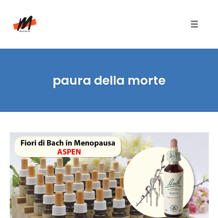
Toggle
naviga
Skip
to
paura della morte
content