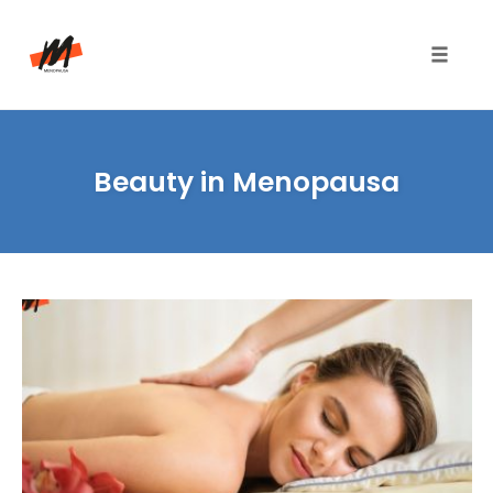
Toggle
naviga
Skip
to
Beauty in Menopausa
content