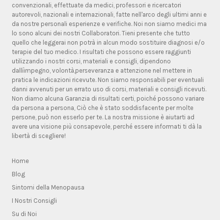
convenzionali, effettuate da medici, professori e ricercatori
autorevoli, nazionali e internazionali, fatte nell'arco degli ultimi anni e
da nostre personali esperienze e verifiche. Noi non siamo medici ma
lo sono alcuni dei nostri Collaboratori. Tieni presente che tutto
quello che leggerai non potrà in alcun modo sostituire diagnosi e/o
terapie del tuo medico. I risultati che possono essere raggiunti
utilizzando i nostri corsi, materiali e consigli, dipendono
dallíimpegno, volontà,perseveranza e attenzione nel mettere in
pratica le indicazioni ricevute. Non siamo responsabili per eventuali
danni avvenuti per un errato uso di corsi, materiali e consigli ricevuti.
Non diamo alcuna Garanzia di risultati certi, poiché possono variare
da persona a persona, Ciò che è stato soddisfacente per molte
persone, può non esserlo per te. La nostra missione è aiutarti ad
avere una visione più consapevole, perché essere informati ti dà la
libertà di scegliere!
Home
Blog
Sintomi della Menopausa
I Nostri Consigli
Su di Noi