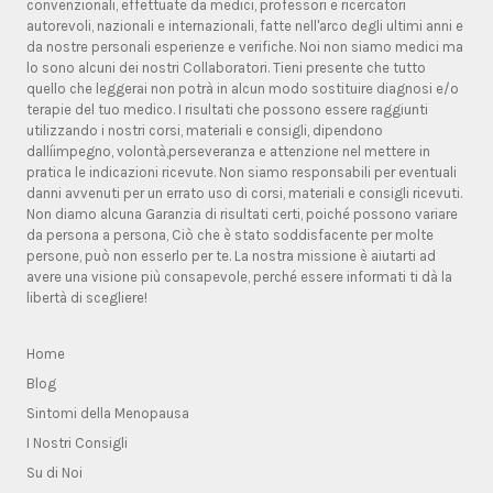
convenzionali, effettuate da medici, professori e ricercatori
autorevoli, nazionali e internazionali, fatte nell'arco degli ultimi anni e
da nostre personali esperienze e verifiche. Noi non siamo medici ma
lo sono alcuni dei nostri Collaboratori. Tieni presente che tutto
quello che leggerai non potrà in alcun modo sostituire diagnosi e/o
terapie del tuo medico. I risultati che possono essere raggiunti
utilizzando i nostri corsi, materiali e consigli, dipendono
dallíimpegno, volontà,perseveranza e attenzione nel mettere in
pratica le indicazioni ricevute. Non siamo responsabili per eventuali
danni avvenuti per un errato uso di corsi, materiali e consigli ricevuti.
Non diamo alcuna Garanzia di risultati certi, poiché possono variare
da persona a persona, Ciò che è stato soddisfacente per molte
persone, può non esserlo per te. La nostra missione è aiutarti ad
avere una visione più consapevole, perché essere informati ti dà la
libertà di scegliere!
Home
Blog
Sintomi della Menopausa
I Nostri Consigli
Su di Noi