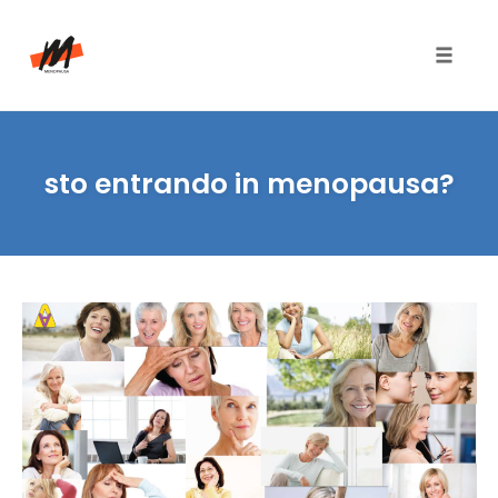
Toggle
naviga
Skip
to
sto entrando in menopausa?
content