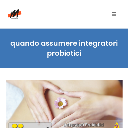
Toggle
naviga
Skip
to
quando assumere integratori
content
probiotici