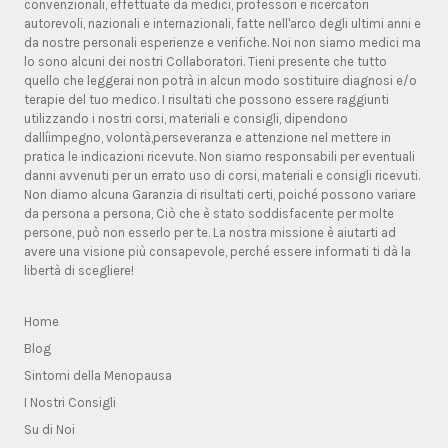
convenzionali, effettuate da medici, professori e ricercatori
autorevoli, nazionali e internazionali, fatte nell'arco degli ultimi anni e
da nostre personali esperienze e verifiche. Noi non siamo medici ma
lo sono alcuni dei nostri Collaboratori. Tieni presente che tutto
quello che leggerai non potrà in alcun modo sostituire diagnosi e/o
terapie del tuo medico. I risultati che possono essere raggiunti
utilizzando i nostri corsi, materiali e consigli, dipendono
dallíimpegno, volontà,perseveranza e attenzione nel mettere in
pratica le indicazioni ricevute. Non siamo responsabili per eventuali
danni avvenuti per un errato uso di corsi, materiali e consigli ricevuti.
Non diamo alcuna Garanzia di risultati certi, poiché possono variare
da persona a persona, Ciò che è stato soddisfacente per molte
persone, può non esserlo per te. La nostra missione è aiutarti ad
avere una visione più consapevole, perché essere informati ti dà la
libertà di scegliere!
Home
Blog
Sintomi della Menopausa
I Nostri Consigli
Su di Noi