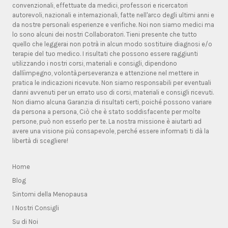
convenzionali, effettuate da medici, professori e ricercatori
autorevoli, nazionali e internazionali, fatte nell'arco degli ultimi anni e
da nostre personali esperienze e verifiche. Noi non siamo medici ma
lo sono alcuni dei nostri Collaboratori. Tieni presente che tutto
quello che leggerai non potrà in alcun modo sostituire diagnosi e/o
terapie del tuo medico. I risultati che possono essere raggiunti
utilizzando i nostri corsi, materiali e consigli, dipendono
dallíimpegno, volontà,perseveranza e attenzione nel mettere in
pratica le indicazioni ricevute. Non siamo responsabili per eventuali
danni avvenuti per un errato uso di corsi, materiali e consigli ricevuti.
Non diamo alcuna Garanzia di risultati certi, poiché possono variare
da persona a persona, Ciò che è stato soddisfacente per molte
persone, può non esserlo per te. La nostra missione è aiutarti ad
avere una visione più consapevole, perché essere informati ti dà la
libertà di scegliere!
Home
Blog
Sintomi della Menopausa
I Nostri Consigli
Su di Noi