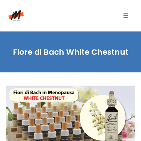
Toggle
naviga
Skip
to
Fiore di Bach White Chestnut
content