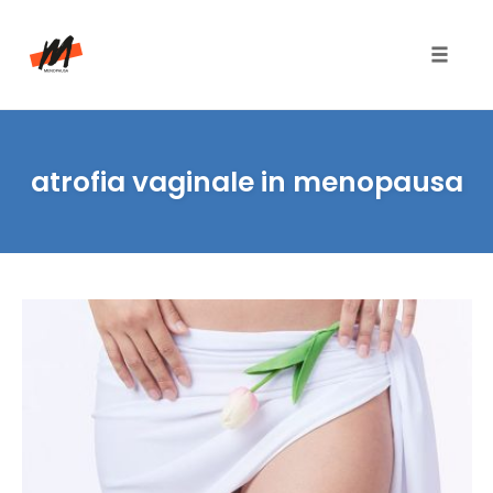
Toggle
naviga
Skip
to
atrofia vaginale in menopausa
content