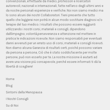
convenzionali, effettuate da medici, professori e ricercatori
autorevoli, nazionali e internazionali, fatte nell'arco degli ultimi anni e
da nostre personali esperienze e verifiche. Noi non siamo medici ma
lo sono alcuni dei nostri Collaboratori. Tieni presente che tutto
quello che leggerai non potrà in alcun modo sostituire diagnosi e/o
terapie del tuo medico. I risultati che possono essere raggiunti
utilizzando i nostri corsi, materiali e consigli, dipendono
dallíimpegno, volontà,perseveranza e attenzione nel mettere in
pratica le indicazioni ricevute. Non siamo responsabili per eventuali
danni avvenuti per un errato uso di corsi, materiali e consigli ricevuti.
Non diamo alcuna Garanzia di risultati certi, poiché possono variare
da persona a persona, Ciò che è stato soddisfacente per molte
persone, può non esserlo per te. La nostra missione è aiutarti ad
avere una visione più consapevole, perché essere informati ti dà la
libertà di scegliere!
Home
Blog
Sintomi della Menopausa
I Nostri Consigli
Su di Noi