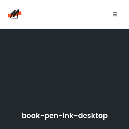
Toggle
naviga
Skip
to
content
book-pen-ink-desktop