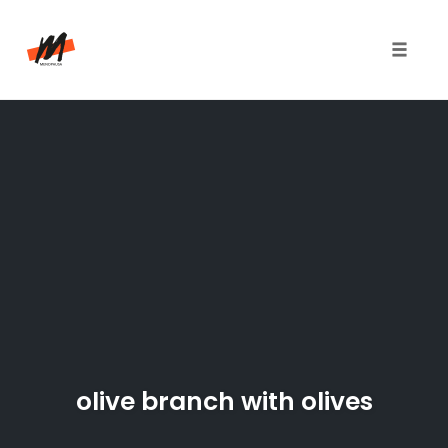
Toggle
naviga
Skip
to
content
olive branch with olives