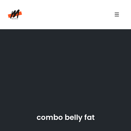
Toggle
naviga
Skip
to
content
combo belly fat