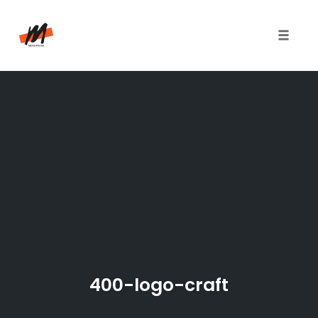
Toggle
naviga
Skip
to
content
400-logo-craft