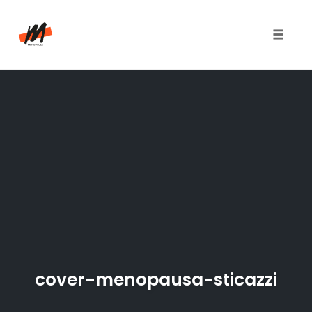
Toggle
naviga
Skip
to
content
cover-menopausa-sticazzi