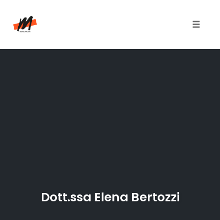
Toggle
naviga
Skip
to
content
Dott.ssa Elena Bertozzi