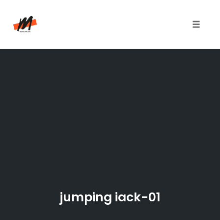
Toggle
naviga
Skip
to
content
jumping iack-01