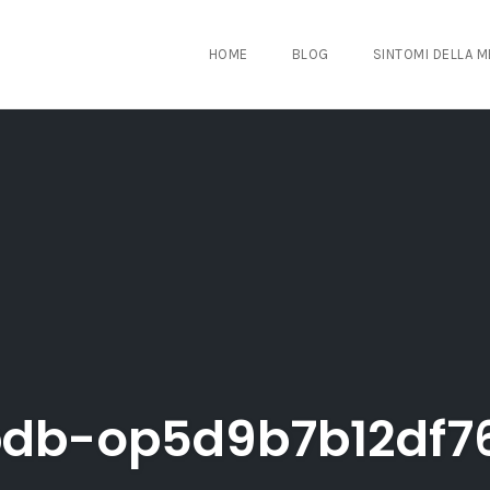
HOME
BLOG
SINTOMI DELLA 
pdb-op5d9b7b12df76