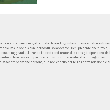
 anche non convenzionali, effettuate da medici, professori e ricercatori autorevoli
medici ma lo sono alcuni dei nostri Collaboratori. Tieni presente che tutto qu
 essere raggiunti utilizzando i nostri corsi, materiali e consigli, dipendono d
entuali danni avvenuti per un errato uso di corsi, materiali e consigli ricevuti.
isfacente per molte persone, può non esserlo per te. La nostra missione è ai