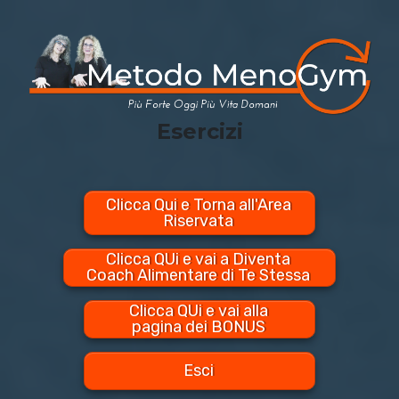
Esercizi
Clicca Qui e Torna all'Area
Riservata
Clicca QUi e vai a Diventa
Coach Alimentare di Te Stessa
Clicca QUi e vai alla
pagina dei BONUS
Esci