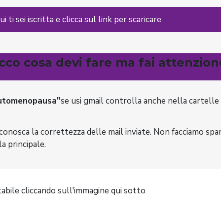
 ti sei iscritta e clicca sul link per scaricare
cco cosa devi fare ma fai attenzion
iutomenopausa"
se usi gmail controlla anche nella cartelle
conosca la correttezza delle mail inviate.
Non facciamo spam
a principale.
tabile cliccando sull'immagine qui sotto