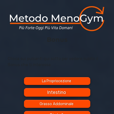
Bonus
Clicca sui pulsanti qui sotto per vedere subito il
Bonus che ti interessa
La Propriocezione
Intestino
Grasso Addominale